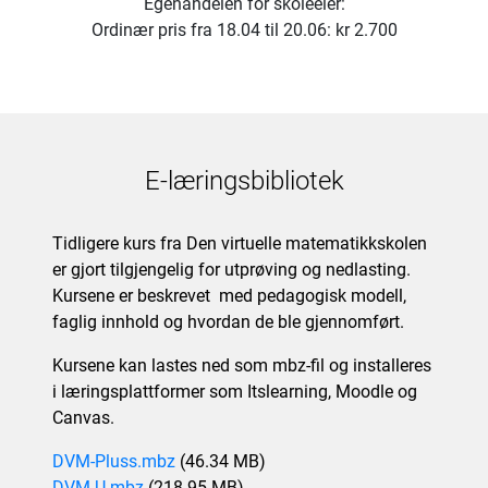
Egenandelen for skoleeier:
Ordinær pris fra 18.04 til 20.06: kr 2.700
E-læringsbibliotek
Tidligere kurs fra Den virtuelle matematikkskolen
er gjort tilgjengelig for utprøving og nedlasting.
Kursene er beskrevet med pedagogisk modell,
faglig innhold og hvordan de ble gjennomført.
Kursene kan lastes ned som mbz-fil og installeres
i læringsplattformer som Itslearning, Moodle og
Canvas.
Fil
DVM-Pluss.mbz
(46.34 MB)
Fil
DVM-U.mbz
(218.95 MB)