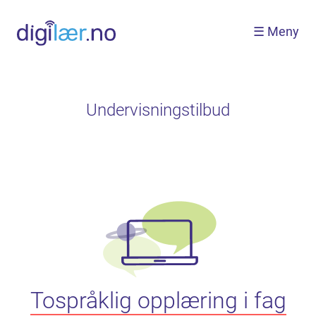
Hopp
til
☰ Meny
hovedinnhold
Undervisningstilbud
Tospråklig opplæring i fag